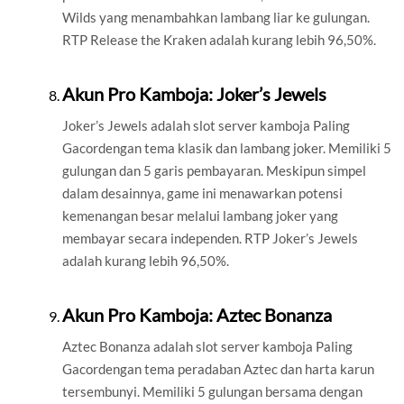
Wilds yang menambahkan lambang liar ke gulungan.
RTP Release the Kraken adalah kurang lebih 96,50%.
Akun Pro Kamboja: Joker’s Jewels
Joker’s Jewels adalah slot server kamboja Paling
Gacordengan tema klasik dan lambang joker. Memiliki 5
gulungan dan 5 garis pembayaran. Meskipun simpel
dalam desainnya, game ini menawarkan potensi
kemenangan besar melalui lambang joker yang
membayar secara independen. RTP Joker’s Jewels
adalah kurang lebih 96,50%.
Akun Pro Kamboja: Aztec Bonanza
Aztec Bonanza adalah slot server kamboja Paling
Gacordengan tema peradaban Aztec dan harta karun
tersembunyi. Memiliki 5 gulungan bersama dengan