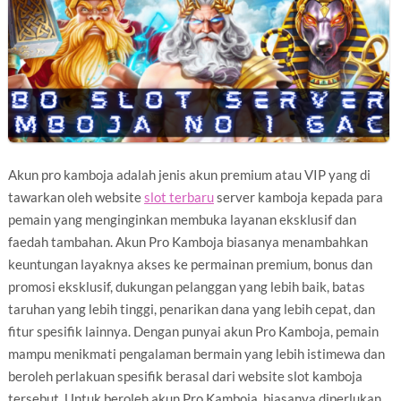
Akun pro kamboja adalah jenis akun premium atau VIP yang di
tawarkan oleh website
slot terbaru
server kamboja kepada para
pemain yang menginginkan membuka layanan eksklusif dan
faedah tambahan. Akun Pro Kamboja biasanya menambahkan
keuntungan layaknya akses ke permainan premium, bonus dan
promosi eksklusif, dukungan pelanggan yang lebih baik, batas
taruhan yang lebih tinggi, penarikan dana yang lebih cepat, dan
fitur spesifik lainnya. Dengan punyai akun Pro Kamboja, pemain
mampu menikmati pengalaman bermain yang lebih istimewa dan
beroleh perlakuan spesifik berasal dari website slot kamboja
tersebut. Untuk beroleh akun Pro Kamboja, biasanya diperlukan