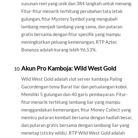
susunan reel yang unik dan 384 langkah untuk menang.
Fitur-fitur menarik terhitung perubahan tata letak
gulungan, fitur Mystery Symbol yang mengubah
lambang menjadi lambang yang sama, dan putaran
gratis bersama dengan fitur spesifik yang mampu
meningkatkan peluang kemenangan. RTP Aztec
Bonanza adalah kurang lebih 96,53%.
Akun Pro Kamboja: Wild West Gold
Wild West Gold adalah slot server kamboja Paling
Gacordengan tema Barat liar dan petualangan koboi.
Memiliki 5 gulungan dan 40 garis pembayaran. Fitur-
fitur menarik terhitung lambang liar yang mampu
menggandakan kemenangan, fitur Money Collect yang
memicu putaran kembali bersama dengan hadiah besar,
dan putaran gratis bersama dengan lambang liar yang
menetap (sticky wilds). RTP Wild West Gold adalah