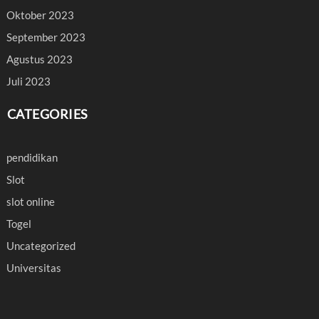
Oktober 2023
September 2023
Agustus 2023
Juli 2023
CATEGORIES
pendidikan
Slot
slot online
Togel
Uncategorized
Universitas