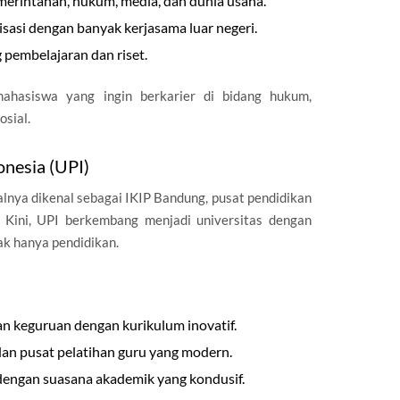
emerintahan, hukum, media, dan dunia usaha.
asi dengan banyak kerjasama luar negeri.
 pembelajaran dan riset.
mahasiswa yang ingin berkarier di bidang hukum,
osial.
onesia (UPI)
alnya dikenal sebagai IKIP Bandung, pusat pendidikan
a. Kini, UPI berkembang menjadi universitas dengan
dak hanya pendidikan.
dan keguruan dengan kurikulum inovatif.
dan pusat pelatihan guru yang modern.
dengan suasana akademik yang kondusif.