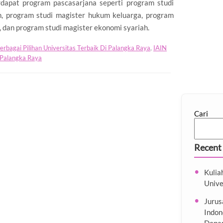
erdapat program pascasarjana seperti program studi
, program studi magister hukum keluarga, program
, dan program studi magister ekonomi syariah.
erbagai Pilihan Universitas Terbaik Di Palangka Raya
,
IAIN
Palangka Raya
Cari
Recent
Kulia
Unive
Jurus
Indon