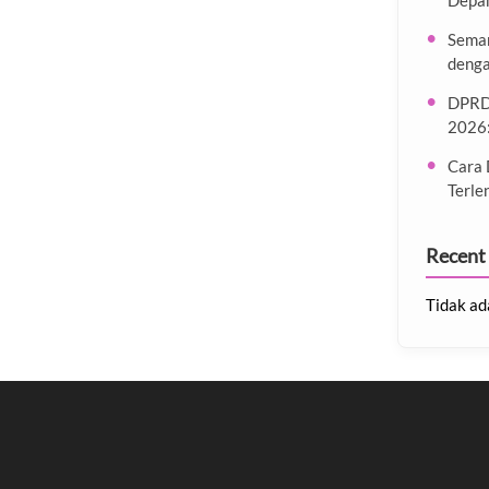
Depa
Semar
denga
DPRD
2026:
Cara 
Terle
Recent
Tidak ad