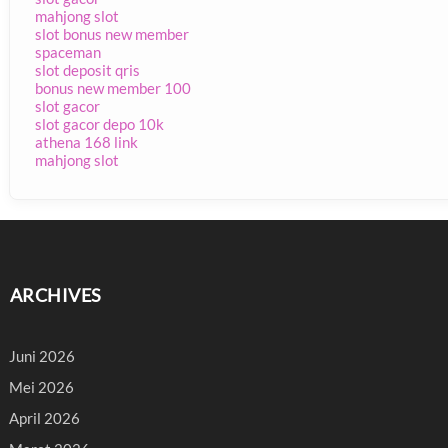
mahjong slot
slot bonus new member
spaceman
slot deposit qris
bonus new member 100
slot gacor
slot gacor depo 10k
athena 168 link
mahjong slot
ARCHIVES
Juni 2026
Mei 2026
April 2026