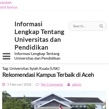
sbobet
slot bonus
Skip
to
content
Informasi
Lengkap Tentang
Universitas dan
Pendidikan
Informasi Lengkap Tentang
Universitas dan Pendidikan
Tag:
Universitas Syiah Kuala (USK)
Rekomendasi Kampus Terbaik di Aceh
1 Februari 2026
No Comments
admin