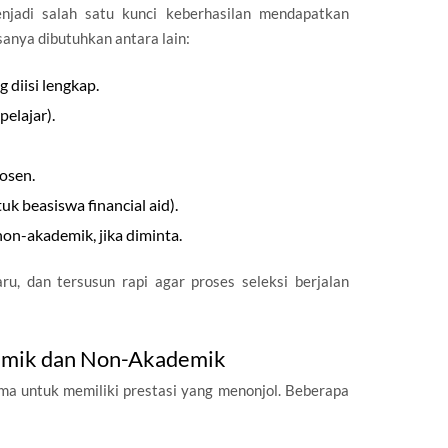
jadi salah satu kunci keberhasilan mendapatkan
anya dibutuhkan antara lain:
 diisi lengkap.
pelajar).
osen.
k beasiswa financial aid).
non-akademik, jika diminta.
ru, dan tersusun rapi agar proses seleksi berjalan
demik dan Non-Akademik
ma untuk memiliki prestasi yang menonjol. Beberapa