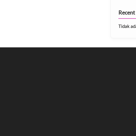
Recent
Tidak ad