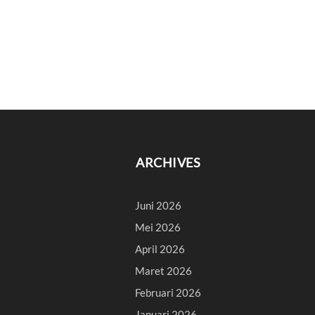
ARCHIVES
Juni 2026
Mei 2026
April 2026
Maret 2026
Februari 2026
Januari 2026