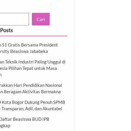
Cari
 Posts
h S1 Gratis Bersama President
rsity Beasiswa Jababeka
an Teknik Industri Paling Unggul di
esia Pilihan Tepat untuk Masa
n
akkan Hari Pendidikan Nasional
n Beragam Aktivitas Bermakna
 Kota Bogor Dukung Penuh SPMB
 Transparan, Adil, dan Akuntabel
Daftar Beasiswa BUD IPB
ngkap