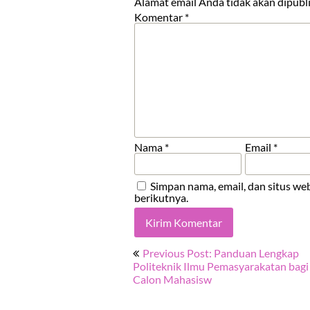
Alamat email Anda tidak akan dipubli
Komentar
*
Nama
*
Email
*
Simpan nama, email, dan situs we
berikutnya.
Navigasi
Previous Post: Panduan Lengkap
pos
Politeknik Ilmu Pemasyarakatan bagi
Calon Mahasisw