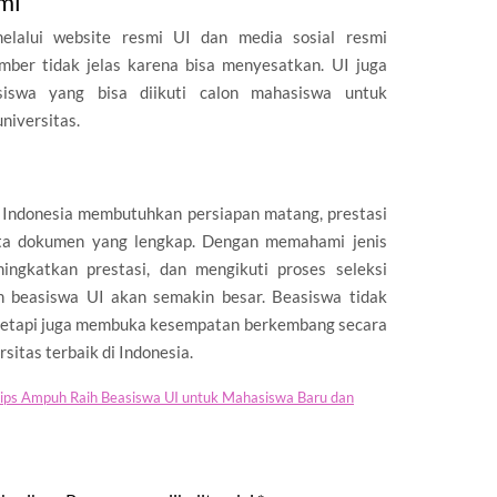
mi
melalui website resmi UI dan media sosial resmi
sumber tidak jelas karena bisa menyesatkan. UI juga
siswa yang bisa diikuti calon mahasiswa untuk
niversitas.
 Indonesia membutuhkan persiapan matang, prestasi
ta dokumen yang lengkap. Dengan memahami jenis
ngkatkan prestasi, dan mengikuti proses seleksi
h beasiswa UI akan semakin besar. Beasiswa tidak
 tetapi juga membuka kesempatan berkembang secara
rsitas terbaik di Indonesia.
ips Ampuh Raih Beasiswa UI untuk Mahasiswa Baru dan